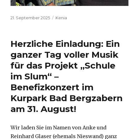
Veröffentlicht
Kategorien
21. September 2025
Kenia
am
Herzliche Einladung: Ein
ganzer Tag voller Musik
für das Projekt „Schule
im Slum“ –
Benefizkonzert im
Kurpark Bad Bergzabern
am 31. August!
Wir laden Sie im Namen von Anke und
Reinhard Glaser (ehemals Nieswand) ganz