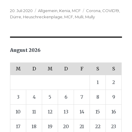
Veröffentlicht
Kategorien
Schlagwörter
20. Juli 2020
Allgemein
,
Kenia
,
MCF
Corona
,
COVID19
,
am
Dürre
,
Heuschreckenplage
,
MCF
,
Mulli
,
Mully
August 2026
M
D
M
D
F
S
S
1
2
3
4
5
6
7
8
9
10
11
12
13
14
15
16
17
18
19
20
21
22
23