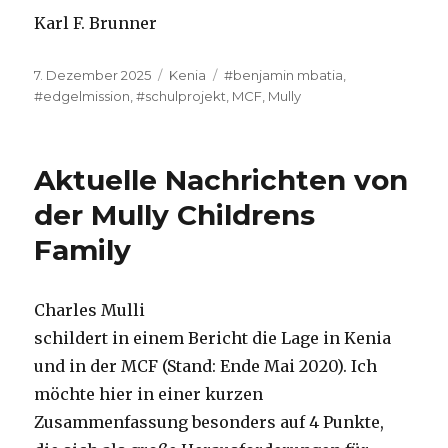
Karl F. Brunner
Veröffentlicht
Kategorien
Schlagwörter
7. Dezember 2025
Kenia
#benjamin mbatia
,
am
#edgelmission
,
#schulprojekt
,
MCF
,
Mully
Aktuelle Nachrichten von
der Mully Childrens
Family
Charles Mulli
schildert in einem Bericht die Lage in Kenia
und in der MCF (Stand: Ende Mai 2020). Ich
möchte hier in einer kurzen
Zusammenfassung besonders auf 4 Punkte,