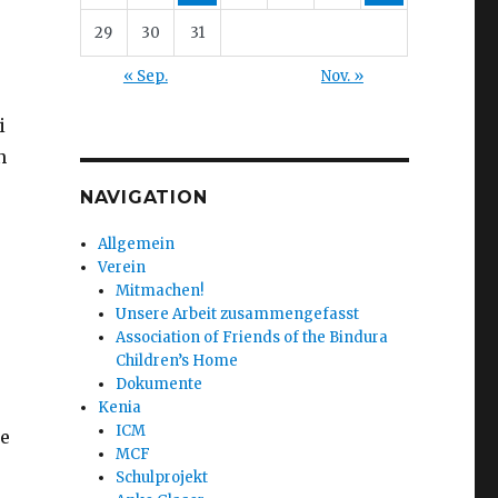
29
30
31
« Sep.
Nov. »
i
n
NAVIGATION
Allgemein
Verein
Mitmachen!
Unsere Arbeit zusammengefasst
Association of Friends of the Bindura
Children’s Home
Dokumente
Kenia
ICM
ie
MCF
Schulprojekt