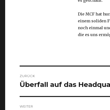
es geschafft.
Die MCF hat hun
einem soliden F
noch einmal und
die es uns ermö
Beitragsnavigation
ZURÜCK
Überfall auf das Headqu
Vorheriger
Beitrag:
WEITER