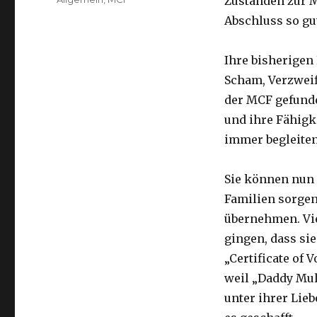
Zuständen zur M
Abschluss so gu
Ihre bisherigen
Scham, Verzweifl
der MCF gefunde
und ihre Fähigke
immer begleiten
Sie können nun 
Familien sorge
übernehmen. Vie
gingen, dass sie
„Certificate of 
weil „Daddy Mul
unter ihrer Lie