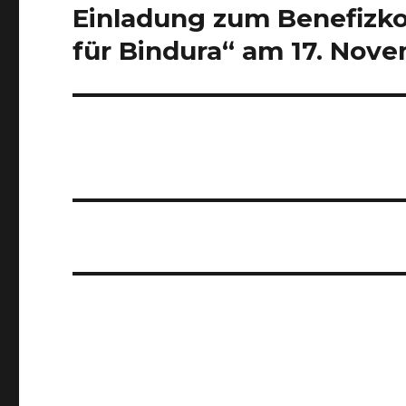
Einladung zum Benefizko
Nächster
Beitrag:
für Bindura“ am 17. Nov