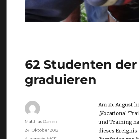
62 Studenten der
graduieren
Am 25. August h
„Vocational Tra
Autor
Matthias Damm
und Training h
Veröffentlicht
24. Oktober 2012
dieses Ereignis
am
Kategorien
Allgemein
,
MCF