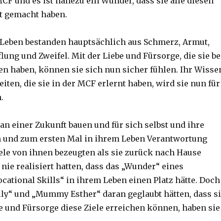
CF und es ist nahezu ein Wunder, dass sie alle diesen
t gemacht haben.
 Leben bestanden hauptsächlich aus Schmerz, Armut,
ung und Zweifel. Mit der Liebe und Fürsorge, die sie be
n haben, können sie sich nun sicher fühlen. Ihr Wisse
iten, die sie in der MCF erlernt haben, wird sie nun für
.
an einer Zukunft bauen und für sich selbst und ihre
n und zum ersten Mal in ihrem Leben Verantwortung
le von ihnen bezeugten als sie zurück nach Hause
 nie realisiert hatten, dass das „Wunder“ eines
Vocational Skills“ in ihrem Leben einen Platz hätte. Doch
ly“ und „Mummy Esther“ daran geglaubt hätten, dass s
be und Fürsorge diese Ziele erreichen können, haben sie