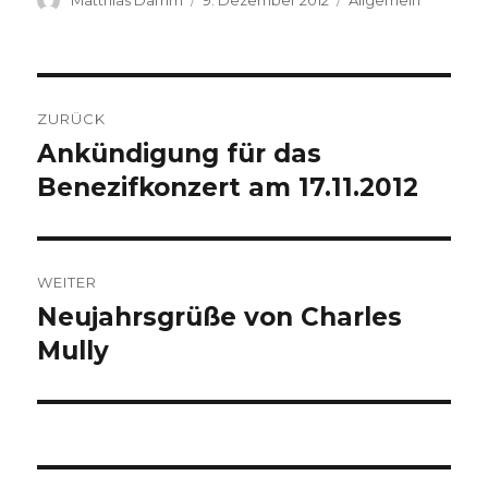
am
Beitragsnavigation
ZURÜCK
Ankündigung für das
Vorheriger
Beitrag:
Benezifkonzert am 17.11.2012
WEITER
Neujahrsgrüße von Charles
Nächster
Beitrag:
Mully