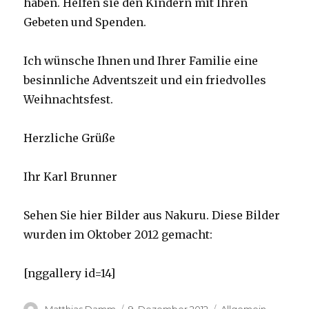
haben. Helfen sie den Kindern mit Ihren
Gebeten und Spenden.
Ich wünsche Ihnen und Ihrer Familie eine
besinnliche Adventszeit und ein friedvolles
Weihnachtsfest.
Herzliche Grüße
Ihr Karl Brunner
Sehen Sie hier Bilder aus Nakuru. Diese Bilder
wurden im Oktober 2012 gemacht:
[nggallery id=14]
Autor
Veröffentlicht
Kategorien
Matthias Damm
9. Dezember 2012
Allgemein